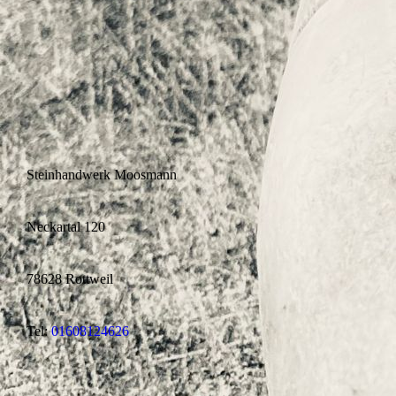
Steinhandwerk Moosmann
Neckartal 120
78628 Rottweil
Tel:
01608124626