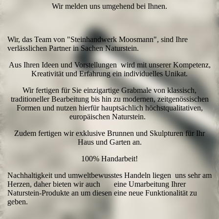
Wir melden uns umgehend bei Ihnen.
Wir, das Team von "Steinhandwerk Moosmann", sind Ihre
verlässlichen Partner in Sachen Naturstein.
Aus Ihren Ideen und Vorstellungen wird mit unserer Kompetenz,
Kreativität und Erfahrung ein individuelles Unikat.
Wir fertigen für Sie einzigartige Grabmale von klassisch,
traditioneller Bearbeitung bis hin zu modernen, zeitgenössischen
Formen und nutzen hierfür hauptsächlich höchstqualitativen,
europäischen Naturstein.
Zudem fertigen wir exklusive Brunnen und Skulpturen für Ihr
Haus und Garten an.
100% Handarbeit!
Nachhaltigkeit und umweltbewusstes Handeln liegen uns sehr am
Herzen, daher bieten wir auch eine Umarbeitung Ihrer
Naturstein-Produkte an um diesen eine neue Funktionalität zu
geben.