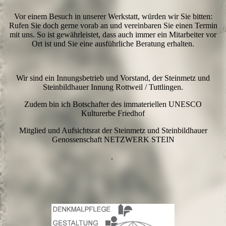
Vor einem Besuch in unserer Werkstatt, würden wir Sie bitten:
Rufen Sie doch gerne vorab an und vereinbaren Sie einen Termin
mit uns. So ist gewährleistet, dass auch immer ein Mitarbeiter vor
Ort ist und Sie eine ausführliche Beratung erhalten.
Wir sind ein Innungsbetrieb und Vorstand, der Steinmetz und
Steinbildhauer Innung Rottweil / Tuttlingen.
Zudem bin ich Botschafter des immateriellen UNESCO
Kulturerbe Friedhof
Mitglied und Aufsichtsrat der Steinmetz und Steinbildhauer
Genossenschaft NETZWERK STEIN
.