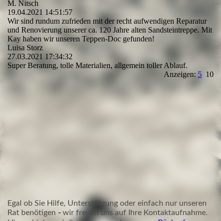
M. Nitsch
19.04.2021
14:51:57
Wir sind rundum zufrieden mit der recht aufwendigen Reparatur
und Renovierung unserer ca. 120 Jahre alten Sandsteintreppe. Mit
Kay haben wir unseren Teppen-Doc gefunden!
Luisa Storz
27.03.2021
17:34:32
Super Beratung, tolle Materialien, allgemein toller Ablauf.
Anzeigen:
5
10
Egal ob Sie Hilfe, Unterstützung oder einfach nur unseren
Rat benötigen
wir freuen uns auf Ihre Kontaktaufnahme.
–