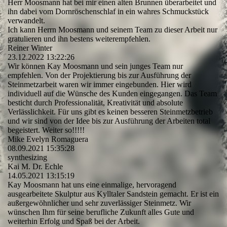
Herr Moosmann hat bei mir einen alten Brunnen überarbeitet und
ihn dabei vom Dornröschenschlaf in ein wahres Schmuckstück
verwandelt.
Ich kann Herrn Moosmann und seinem Team zu dieser Arbeit nur
gratulieren und ihn bestens weiterempfehlen.
Reiner Winter
23.12.2022
13:22:26
Wir können Kay Moosmann und sein junges Team nur
empfehlen. Von der Projektierung bis zur Ausführung der
Steinmetzarbeit waren wir immer eingebunden. Hier wird
individuell auf die Wünsche des Kunden eingegangen. Das Team
besticht durch Professionalität, Kreativität und absolute
Verlässlichkeit. Für uns gibt es keinen besseren Steinmetzbetrieb
und wir sind von der Idee bis zur Ausführung der Arbeiten total
begeistert. Weiter so!!!!!
Mike Evelyn Romaguera
08.09.2021
15:35:28
synthesizing
Kai M. Dr. Echle
14.05.2021
13:15:19
Kay Moosmann hat uns eine einmalige, hervoragend
ausgearbeitete Skulptur aus Kylltaler Sandstein gemacht. Er ist ein
außergewöhnlicher und sehr zuverlässiger Steinmetz. Wir
wünschen Ihm für seine berufliche Zukunft alles Gute und
weiterhin Erfolg und Spaß bei der Arbeit.