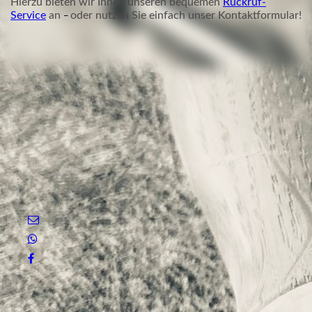
Hierzu bieten wir Ihnen unseren bequemen
Rückruf-
Service
an
oder nutzen Sie einfach unser
Kontaktformular
!
–